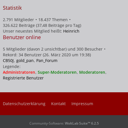
e
t
e
Statistik
r
B
ä
e
2.791 Mitglieder
18.437 Themen
g
i
326.622 Beiträge (37,48 Beiträge pro Tag)
e
t
Unser neuestes Mitglied heißt:
Heinrich
r
Benutzer online
ä
g
5 Mitglieder (davon 2 unsichtbar) und 300 Besucher
e
Rekord: 34 Benutzer (
26. März 2020 um 19:38
)
CB50J
gold_pan
Pan_Forum
Legende
Administratoren
Super-Moderatoren
Moderatoren
Registrierte Benutzer
Datenschutzerklärung
Kontakt
Impressum
Community-Software:
WoltLab Suite™ 6.2.5