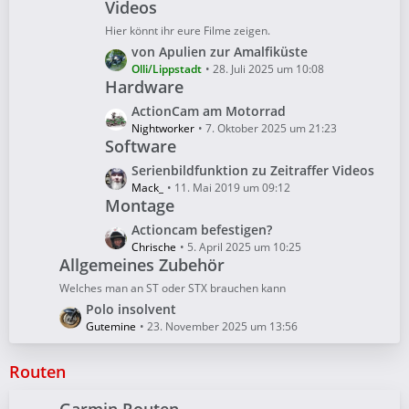
B
Videos
t
ä
e
z
Hier könnt ihr eure Filme zeigen.
g
i
t
e
L
von Apulien zur Amalfiküste
t
e
e
Olli/Lippstadt
28. Juli 2025 um 10:08
r
B
Hardware
t
ä
e
z
L
ActionCam am Motorrad
g
i
t
e
Nightworker
7. Oktober 2025 um 21:23
e
t
e
Software
t
r
B
z
L
Serienbildfunktion zu Zeitraffer Videos
ä
e
t
e
Mack_
11. Mai 2019 um 09:12
g
i
e
Montage
t
e
t
B
z
L
Actioncam befestigen?
r
e
t
e
Chrische
5. April 2025 um 10:25
ä
i
e
Allgemeines Zubehör
t
g
t
B
z
Welches man an ST oder STX brauchen kann
e
r
e
t
L
Polo insolvent
ä
i
e
e
Gutemine
23. November 2025 um 13:56
g
t
B
t
e
r
e
z
Routen
ä
i
t
g
t
e
e