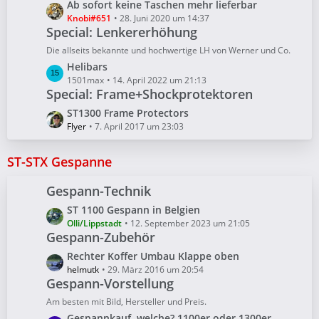
z
L
Ab sofort keine Taschen mehr lieferbar
r
e
t
e
Knobi#651
28. Juni 2020 um 14:37
ä
i
e
Special: Lenkererhöhung
t
g
t
B
z
e
Die allseits bekannte und hochwertige LH von Werner und Co.
r
e
t
L
Helibars
ä
i
e
e
1501max
14. April 2022 um 21:13
g
t
B
Special: Frame+Shockprotektoren
t
e
r
e
z
L
ST1300 Frame Protectors
ä
i
t
e
Flyer
7. April 2017 um 23:03
g
t
e
t
e
r
B
z
ST-STX Gespanne
ä
e
t
g
i
e
Gespann-Technik
e
t
B
r
L
ST 1100 Gespann in Belgien
e
ä
e
Olli/Lippstadt
12. September 2023 um 21:05
i
Gespann-Zubehör
g
t
t
e
z
r
L
Rechter Koffer Umbau Klappe oben
t
ä
e
helmutk
29. März 2016 um 20:54
e
Gespann-Vorstellung
g
t
B
e
z
Am besten mit Bild, Hersteller und Preis.
e
t
L
Gespannkauf, welche? 1100er oder 1300er