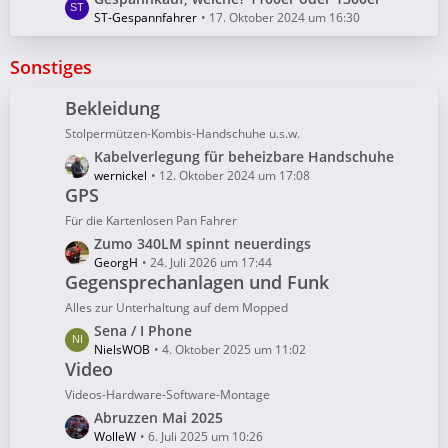
i
e
e
ST-Gespannfahrer
17. Oktober 2024 um 16:30
t
B
t
r
e
z
Sonstiges
ä
i
t
g
t
e
Bekleidung
e
r
B
ä
Stolpermützen-Kombis-Handschuhe u.s.w.
e
g
L
Kabelverlegung für beheizbare Handschuhe
i
e
e
wernickel
12. Oktober 2024 um 17:08
t
GPS
t
r
z
ä
Für die Kartenlosen Pan Fahrer
t
g
L
Zumo 340LM spinnt neuerdings
e
e
e
GeorgH
24. Juli 2026 um 17:44
B
Gegensprechanlagen und Funk
t
e
z
Alles zur Unterhaltung auf dem Mopped
i
t
L
Sena / I Phone
t
e
e
NielsWOB
4. Oktober 2025 um 11:02
r
B
Video
t
ä
e
z
Videos-Hardware-Software-Montage
g
i
t
e
L
Abruzzen Mai 2025
t
e
e
WolleW
6. Juli 2025 um 10:26
r