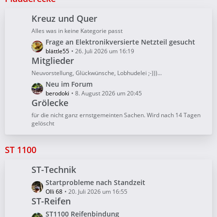
t
e
Kreuz und Quer
B
Alles was in keine Kategorie passt
e
L
Frage an Elektronikversierte Netzteil gesucht
i
e
blättle55
26. Juli 2026 um 16:19
t
Mitglieder
t
r
z
ä
Neuvorstellung, Glückwünsche, Lobhudelei ;-)))...
t
g
L
Neu im Forum
e
e
e
berodoki
8. August 2026 um 20:45
B
Grölecke
t
e
z
für die nicht ganz ernstgemeinten Sachen. Wird nach 14 Tagen
i
t
gelöscht
t
e
r
B
ST 1100
ä
e
g
i
e
ST-Technik
t
r
L
Startprobleme nach Standzeit
ä
e
Olli 68
20. Juli 2026 um 16:55
ST-Reifen
g
t
e
z
L
ST1100 Reifenbindung