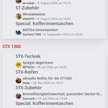
t
e
berodoki
8. August 2026 um 16:15
e
ST-Zubehör
t
B
z
L
Windabweiser
e
t
e
blättle55
8. August 2026 um 14:02
i
e
Special: Kofferinnentaschen
t
t
B
z
L
MOTEA Innentaschen
r
e
t
e
Garfield 1966
8. September 2025 um 20:42
ä
i
e
t
g
t
B
z
e
STX 1300
r
e
t
ä
i
e
STX-Technik
g
t
B
e
r
L
Spiegel abgerissen
e
ä
e
RETNÜG
30. Juli 2026 um 19:33
i
STX-Reifen
g
t
t
e
z
r
L
aktuelle Reifen für die ST1300
t
ä
e
Dada
28. Mai 2026 um 16:27
e
STX-Zubehör
g
t
B
e
z
L
Bremsflüssigkeitswechsel, passender Deckel für Bremsflüssigkeitsbehälter?
e
t
e
Zasmank
16. Juli 2026 um 14:34
i
e
Special: Kofferinnentaschen
t
t
B