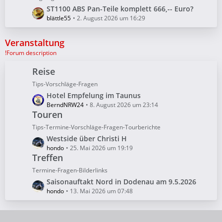
B
L
ST1100 ABS Pan-Teile komplett 666,-- Euro?
e
e
blättle55
2. August 2026 um 16:29
i
t
t
z
Veranstaltung
r
t
!Forum description
ä
e
g
B
Reise
e
e
Tips-Vorschläge-Fragen
i
L
Hotel Empfelung im Taunus
t
e
BerndNRW24
8. August 2026 um 23:14
r
Touren
t
ä
z
g
Tips-Termine-Vorschläge-Fragen-Tourberichte
t
e
L
Westside über Christi H
e
e
hondo
25. Mai 2026 um 19:19
B
Treffen
t
e
z
Termine-Fragen-Bilderlinks
i
t
L
Saisonauftakt Nord in Dodenau am 9.5.2026
t
e
e
hondo
13. Mai 2026 um 07:48
r
B
t
ä
e
z
g
i
t