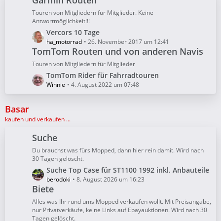
Garmin Routen
r
B
ä
Touren von Mitgliedern für Mitglieder. Keine
e
Antwortmöglichkeit!!!
g
i
e
L
Vercors 10 Tage
t
e
ha_motorrad
26. November 2017 um 12:41
r
TomTom Routen und von anderen Navis
t
ä
z
g
Touren von Mitgliedern für Mitglieder
t
e
L
TomTom Rider für Fahrradtouren
e
e
Winnie
4. August 2022 um 07:48
B
t
e
z
Basar
i
t
kaufen und verkaufen ...
t
e
r
B
Suche
ä
e
g
Du brauchst was fürs Mopped, dann hier rein damit. Wird nach
i
30 Tagen gelöscht.
e
t
L
Suche Top Case für ST1100 1992 inkl. Anbauteile
r
e
berodoki
8. August 2026 um 16:23
ä
Biete
t
g
z
Alles was Ihr rund ums Mopped verkaufen wollt. Mit Preisangabe,
e
t
nur Privatverkäufe, keine Links auf Ebayauktionen. Wird nach 30
Tagen gelöscht.
e