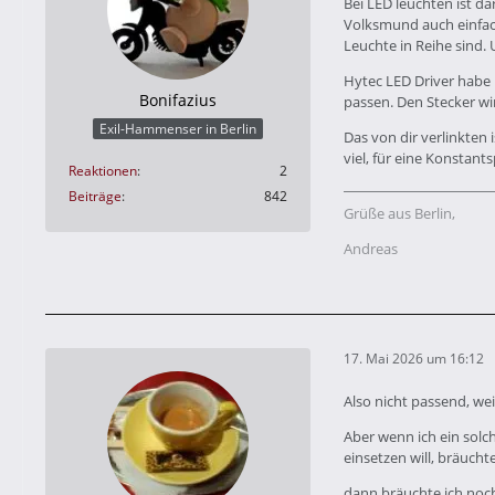
Bei LED leuchten ist d
Volksmund auch einfach
Leuchte in Reihe sind
Hytec LED Driver habe 
Bonifazius
passen. Den Stecker wi
Exil-Hammenser in Berlin
Das von dir verlinkten
viel, für eine Konstant
Reaktionen
2
Beiträge
842
Grüße aus Berlin,
Andreas
17. Mai 2026 um 16:12
Also nicht passend, wei
Aber wenn ich ein solc
einsetzen will, bräucht
dann bräuchte ich noch