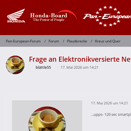
Pan-European-Forum
Forum
Plauderecke
Kreuz und Quer
Frage an Elektronikversierte Ne
blättle55
17. Mai 2026 um 14:21
17. Mai 2026 um 14:21
...upps- 120 sec smartp