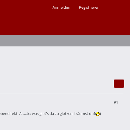
Anmelden
Registrieren
#1
neffekt: Al.....te: was gibt's da zu glotzen, träumst du?
)