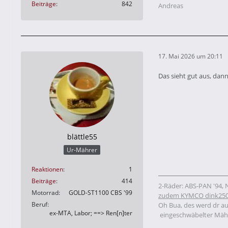
Beiträge
842
Andreas
17. Mai 2026 um 20:11
Das sieht gut aus, dan
blättle55
Ur-Mährer
Reaktionen
1
Beiträge
414
2-Räder: ABS-PAN '94,
Motorrad
GOLD-ST1100 CBS '99
zudem
KYMCO dink250
Beruf
Oh Bua, des werd dr a
ex-MTA, Labor; ==> Ren[n]ter
eingeschwäbelter Mäh