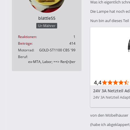
Was ich eigentlich schr
Die Lampe hat noch ech
blättle55
Nun bin auf dieses Teil
Ur-Mährer
Reaktionen
1
Beiträge
414
Motorrad
GOLD-ST1100 CBS '99
Beruf
ex-MTA, Labor; ==> Ren[n]ter
24V 3A Netzteil A
24V 3A Netzteil Adap
von den Möbelhäuser
(habe ich abgeklappert,