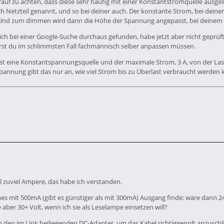
arauf zu achten, dass diese sehr häufig mit einer Konstantstromquelle ausge
 Netzteil genannt, und so bei deiner auch. Der konstante Strom, bei deine
. Und zum dimmen wird dann die Höhe der Spannung angepasst, bei deinem 
ich bei einer Google-Suche durchaus gefunden, habe jetzt aber nicht gepr
rst du im schlimmsten Fall fachmännisch selber anpassen müssen.
 ist eine Konstantspannungsquelle und der maximale Strom, 3 A, von der Last
spannung gibt das nur an, wie viel Strom bis zu Überlast verbraucht werden k
l zuviel Ampere, das habe ich verstanden.
hes mit 500mA (gibt es günstiger als mit 300mA) Ausgang finde: wäre dann 2
e aber 30+ Volt, wenn ich sie als Leselampe einsetzen will?
 den im Link beiliegenden DC-Adapter, um das Kabel richtiggepolt anzuschli