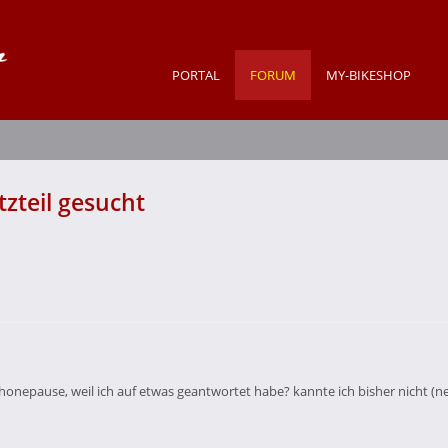
PORTAL
FORUM
MY-BIKESHOP
tzteil gesucht
honepause, weil ich auf etwas geantwortet habe? kannte ich bisher nicht (nebe