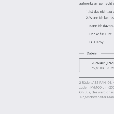
aufmerksam gemacht wo
Ist das nicht zu
Wenn ich keines m
Kann ich davon a
Danke für Eure 
LG Herby
Dateien
20260401_092
69,83 kB – 0 D
2-Räder: ABS-PAN '94,
zudem
KYMCO dink250
Oh Bua, des werd dr a
eingeschwäbelter Mäh