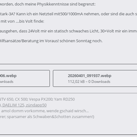
rden, doch meine Physikkenntnisse sind begrenzt:
 stark-3A? Kann ich ein Netzteil mit500/1000mA nehmen, oder sind die auch 
it von ....bis Volt finde:
usgehen, dass 24Volt mir ein statisch schwaches Licht, 30+Volt mir ein imme
Hilfsansätze/Beratung im Voraus! schönen Sonntag noch.
006.webp
20260401_091937.webp
ownloads
112,02 kB – 0 Downloads
 NTV 650, CX 500; Vespa PX200; Yam RD250
, DAELIM 125, zündapp50
u amol domm vorkomme, wende gschaid wirsch...
rer; sparsamer als Schwaben&Schotten zusammen!)