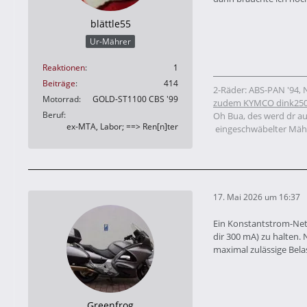
blättle55
Ur-Mährer
Reaktionen
1
Beiträge
414
2-Räder: ABS-PAN '94,
Motorrad
GOLD-ST1100 CBS '99
zudem
KYMCO dink250
Beruf
Oh Bua, des werd dr a
ex-MTA, Labor; ==> Ren[n]ter
eingeschwäbelter Mäh
17. Mai 2026 um 16:37
Ein Konstantstrom-Net
dir 300 mA) zu halten.
maximal zulässige Bela
Greenfrog