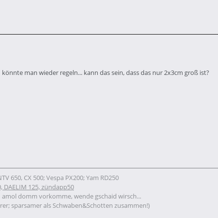
n könnte man wieder regeln... kann das sein, dass das nur 2x3cm groß ist?
 NTV 650, CX 500; Vespa PX200; Yam RD250
, DAELIM 125, zündapp50
u amol domm vorkomme, wende gschaid wirsch...
rer; sparsamer als Schwaben&Schotten zusammen!)