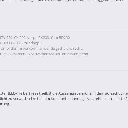
 NTV 650, CX 500; Vespa PX200; Yam RD250
, DAELIM 125, zündapp50
u amol domm vorkomme, wende gschaid wirsch...
rer; sparsamer als Schwaben&Schotten zusammen!)
zteil (LED-Treiber) regelt selbst die Ausgangsspannung in dem aufgedruck
 Nicht zu verwechsel mit einem Konstantspannungs-Netzteil, das eine feste S
stung.