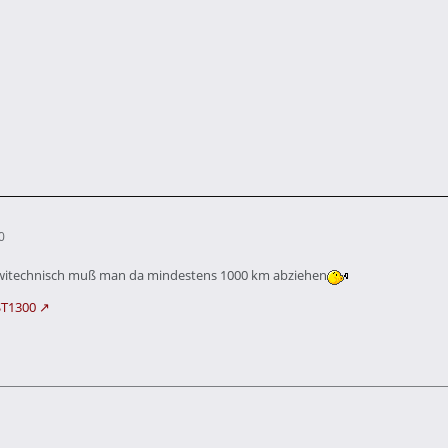
0
witechnisch muß man da mindestens 1000 km abziehen
 ST1300