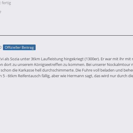
 fertig
7
0
Offizieller Beitrag
vi als Sozia unter 3tkm Laufleistung hingekriegt (1300er). Er war mit ihr mi
von dort zu unserem Königseetreffen zu kommen. Bei unserer Nockalmtour 
ch schon die Karkasse hell durchschimmerte. Die Fuhre voll beladen und beh
n 5 - 6tkm Reifentausch fällig, aber wie Hermann sagt, das wird nur durch d