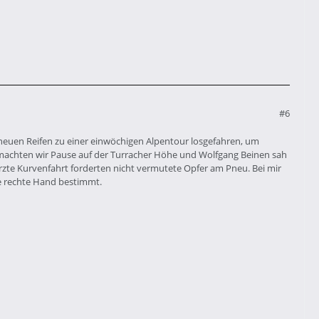
#6
t neuen Reifen zu einer einwöchigen Alpentour losgefahren, um
machten wir Pause auf der Turracher Höhe und Wolfgang Beinen sah
erzte Kurvenfahrt forderten nicht vermutete Opfer am Pneu. Bei mir
ie rechte Hand bestimmt.