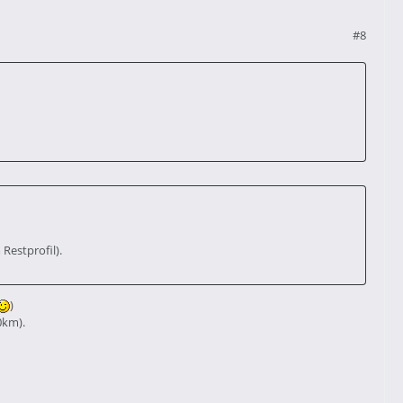
#8
Restprofil).
)
0km).