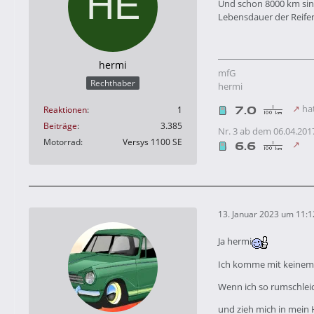
Und schon 8000 km sind 
Lebensdauer der Reifen
hermi
mfG
Rechthaber
hermi
hat
Reaktionen
1
Beiträge
3.385
Nr. 3 ab dem 06.04.201
Motorrad
Versys 1100 SE
13. Januar 2023 um 11:1
Ja hermi
Ich komme mit keinem M
Wenn ich so rumschlei
und zieh mich in mein H