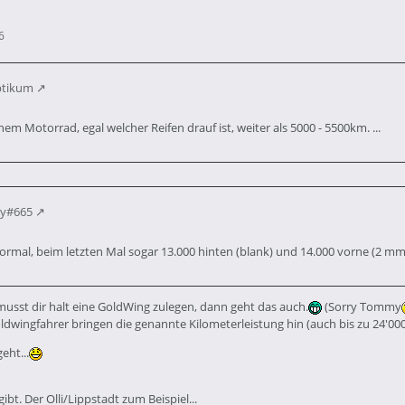
6
ptikum
em Motorrad, egal welcher Reifen drauf ist, weiter als 5000 - 5500km. ...
my#665
normal, beim letzten Mal sogar 13.000 hinten (blank) und 14.000 vorne (2 mm 
musst dir halt eine GoldWing zulegen, dann geht das auch.
(Sorry Tommy
ldwingfahrer bringen die genannte Kilometerleistung hin (auch bis zu 24'00
eht...
bt. Der Olli/Lippstadt zum Beispiel...