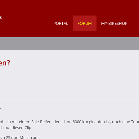
PORTAL
FORUM
MY-BIKESHOP
en?
9
ob ich mit einem Satz Reifen, der schon 8000 km gleaufen ist, noch eine Tou
ch auf diesen Clip:
ach 25.ooo Meilen aus