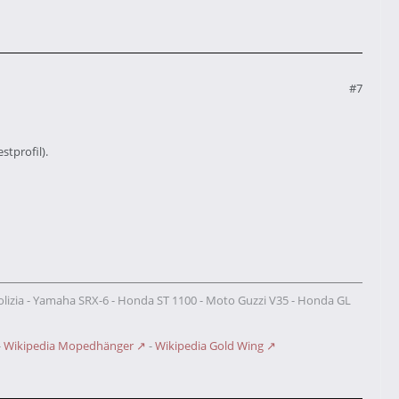
#7
stprofil).
olizia - Yamaha SRX-6 - Honda ST 1100 - Moto Guzzi V35 - Honda GL
-
Wikipedia Mopedhänger
-
Wikipedia Gold Wing