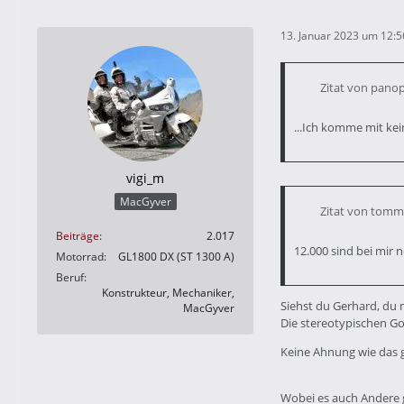
13. Januar 2023 um 12:5
Zitat von pano
...Ich komme mit kein
vigi_m
MacGyver
Zitat von tom
Beiträge
2.017
12.000 sind bei mir 
Motorrad
GL1800 DX (ST 1300 A)
Beruf
Konstrukteur, Mechaniker,
Siehst du Gerhard, du 
MacGyver
Die stereotypischen Go
Keine Ahnung wie das g
Wobei es auch Andere gi