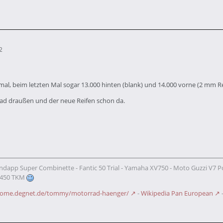
2
mal, beim letzten Mal sogar 13.000 hinten (blank) und 14.000 vorne (2 mm Re
rad draußen und der neue Reifen schon da.
ndapp Super Combinette - Fantic 50 Trial - Yamaha XV750 - Moto Guzzi V7 P
 - 450 TKM
/home.degnet.de/tommy/motorrad-haenger/
-
Wikipedia Pan European