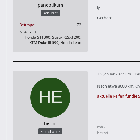
panoptikum
lg
Benutzer
Gerhard
Beiträge
72
Motorrad
Honda ST1300, Suzuki GSX1200,
KTM Duke III 690, Honda Lead
13. Januar 2023 um 11:4
Nach etwa 8000 km, O
aktuelle Reifen für die
hermi
mfG
Rechthaber
hermi