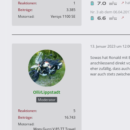
hat
Reaktionen
1
Beiträge
3.385
Nr. 3 ab dem 06.04.201
Motorrad
Versys 1100 SE
13. Januar 2023 um 12:0
Sowas hat Ronald mit E
anschliessend direkt 
eher zufällig, dass au
war auch stets zwische
Olli/Lippstadt
Moderator
Reaktionen
5
Beiträge
16.743
Motorrad
Moto Guzzi V 85 TT Travel