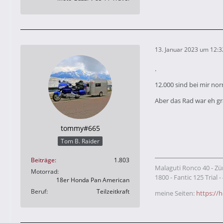
13. Januar 2023 um 12:3
.
12.000 sind bei mir nor
Aber das Rad war eh g
tommy#665
Tom B. Raider
Beiträge
1.803
Malaguti Ronco 40 - Zü
Motorrad
1800 - Fantic 125 Trial
18er Honda Pan American
Beruf
Teilzeitkraft
meine Seiten:
https:/