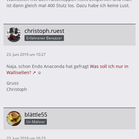
ist dann gleich mal 400 Stutz los. Dazu habe ich keine Lust.
christoph.ruest
Erfahrener Benutzer
23. Juni 2019 um 10:27
Naja, schon Endo Anaconda hat gefragt
Was soll ich nur in
Wallisellen?
☺️
Gruss
Christoph
blättle55
Ur-Mährer
23. Juni 2019 um 16:23