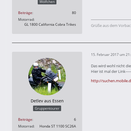
Wölfchen
Beiträge
80
Motorrad
GL 1800 California Cobra Trikes
Grüße aus dem Vorbac
15. Februar 2017 um 21
Das wird wohl nicht di
Hier ist mal der Link-----
http://suchen.mobile
Detlev aus Essen
Gruppentourer
Beiträge
6
Motorrad
Honda ST 1100 SC26A