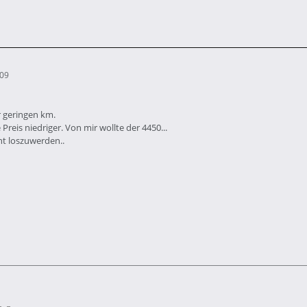
:09
r geringen km.
e Preis niedriger. Von mir wollte der 4450...
ht loszuwerden..