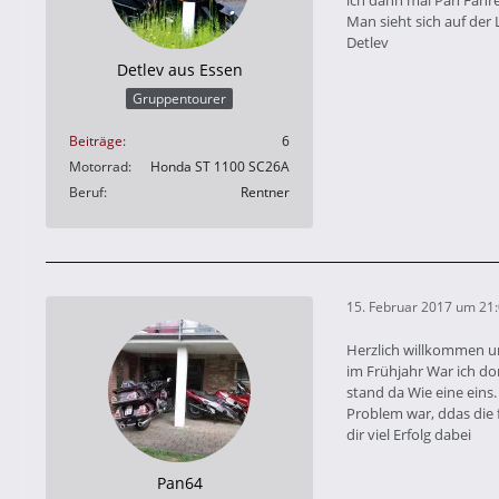
ich dann mal Pan Fahre
Man sieht sich auf der
Detlev
Detlev aus Essen
Gruppentourer
Beiträge
6
Motorrad
Honda ST 1100 SC26A
Beruf
Rentner
15. Februar 2017 um 21
Herzlich willkommen un
im Frühjahr War ich do
stand da Wie eine eins.
Problem war, ddas die 
dir viel Erfolg dabei
Pan64