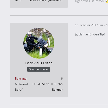
Beruf
Selbsständig...gewesen...
Irgendwas ist immer..
15. Februar 2017 um 22
ja, danke für den Tip!
Detlev aus Essen
Gruppentourer
Beiträge
6
Motorrad
Honda ST 1100 SC26A
Beruf
Rentner