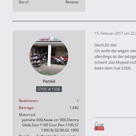
Beruf
Rentner
15. Februar 2017 um 22
Doch,iSt die!
Ich wolle die wegen de
allerdings ist der jetzig
scheint das Moped nic
biete dem mal 3.500..
Pan64
STOC # 1336
Reaktionen
1
Beiträge
1.682
Motorrad
yamaha 600,Kawa zzr 900,Electra
Glide,Suzi 1100 Gsxr,Pan 1100,ST
1300 Bj 02,06,GL 1800