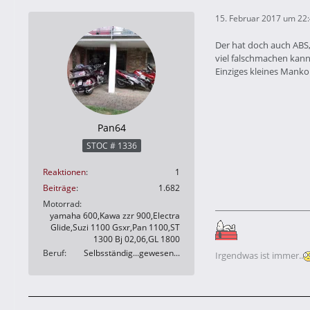
15. Februar 2017 um 22
Der hat doch auch ABS,
viel falschmachen kanns
Einziges kleines Manko
Pan64
STOC # 1336
Reaktionen
1
Beiträge
1.682
Motorrad
yamaha 600,Kawa zzr 900,Electra
Glide,Suzi 1100 Gsxr,Pan 1100,ST
1300 Bj 02,06,GL 1800
Beruf
Selbsständig...gewesen...
Irgendwas ist immer..