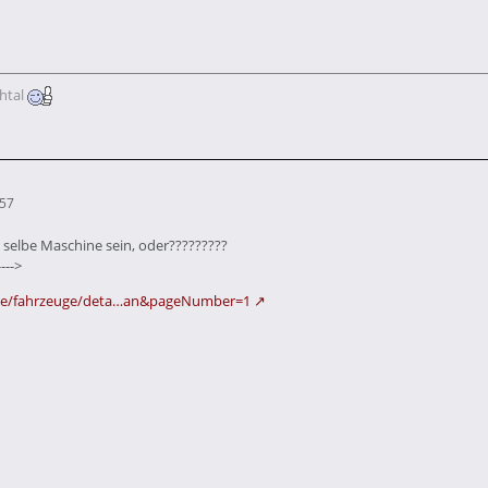
htal
:57
e selbe Maschine sein, oder?????????
--->
.de/fahrzeuge/deta…an&pageNumber=1