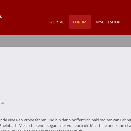
PORTAL
FORUM
MY-BIKESHOP
:54
e eine Pan Probe fahren und bin dann hoffentlich bald stolzer Pan Fahrer. 
Rheinbach. Vielleicht kennt sogar einer von euch die Maschine und kann 