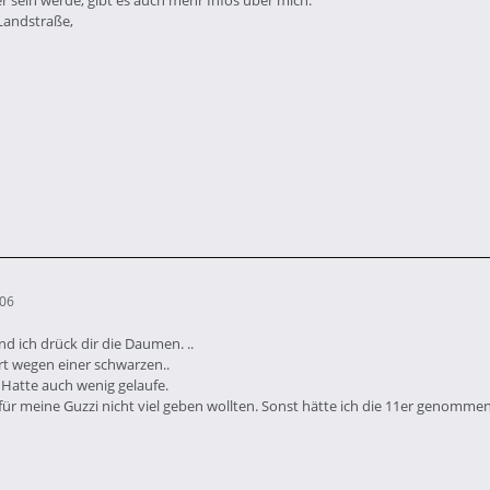
r sein werde, gibt es auch mehr Infos über mich.
 Landstraße,
:06
d ich drück dir die Daumen. ..
rt wegen einer schwarzen..
 Hatte auch wenig gelaufe.
für meine Guzzi nicht viel geben wollten. Sonst hätte ich die 11er genommen