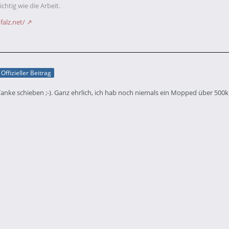
chtig wie die Arbeit.
falz.net/
Offizieller Beitrag
Tanke schieben ;-). Ganz ehrlich, ich hab noch niemals ein Mopped über 500k