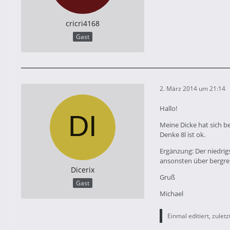
cricri4168
Gast
2. März 2014 um 21:14
Hallo!
Meine Dicke hat sich b
Denke 8l ist ok.
Ergänzung: Der niedrig
ansonsten über bergrei
Dicerix
Gruß
Gast
Michael
Einmal editiert, zuletz