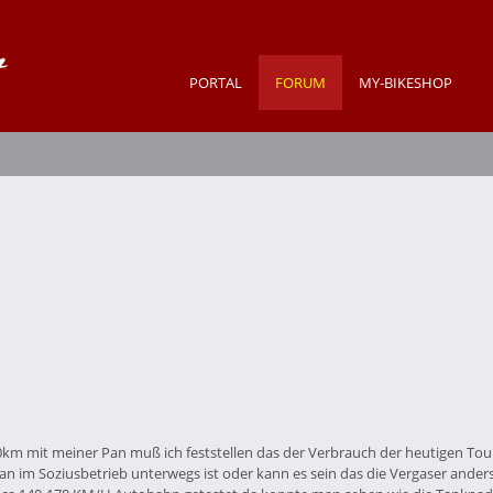
PORTAL
FORUM
MY-BIKESHOP
0km mit meiner Pan muß ich feststellen das der Verbrauch der heutigen Tour
n im Soziusbetrieb unterwegs ist oder kann es sein das die Vergaser ander