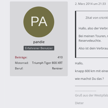
2. März 2014 um 21:33
Zitat von cricri
Hallo, also der Verb
Bei meinen Touren, 
Reserveleuchte.
pandie
Also ist dein Verbra
Erfahrener Benutzer
Beiträge
410
Motorrad
Triumph Tiger 800 XRT
Hallo,
Beruf
Rentner
knapp 600 km mit einer
wie machst Du das ?
----------------------
Gruß aus der Westpfal
Dieter