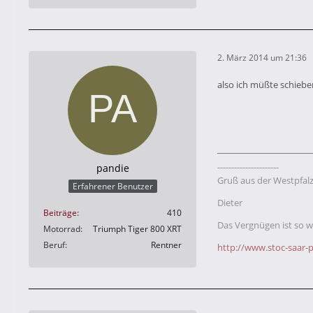
2. März 2014 um 21:36
also ich müßte schiebe
----------------------
pandie
Gruß aus der Westpfal
Erfahrener Benutzer
Dieter
Beiträge
410
Das Vergnügen ist so wi
Motorrad
Triumph Tiger 800 XRT
Beruf
Rentner
http://www.stoc-saar-p