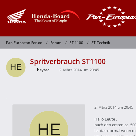
Pan-European-Forum
Forum
ST 1100
ST-Technik
Spritverbrauch ST1100
heytec
2. März 2014 um 20:45
2. März 2014 um 20:45
Hallo Leute ,
nach den ersten ca. 50
Ist das normal wenn ma