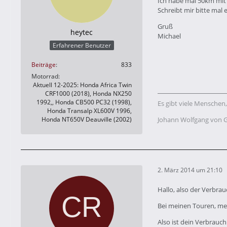
Ich habe mal 50km mit
Schreibt mir bitte mal 
Gruß
heytec
Michael
Erfahrener Benutzer
Beiträge
833
Motorrad
Aktuell 12-2025: Honda Africa Twin
CRF1000 (2018), Honda NX250
1992,, Honda CB500 PC32 (1998),
Es gibt viele Menschen,
Honda Transalp XL600V 1996,
Honda NT650V Deauville (2002)
Johann Wolfgang von 
2. März 2014 um 21:10
Hallo, also der Verbrau
Bei meinen Touren, mei
Also ist dein Verbrauc