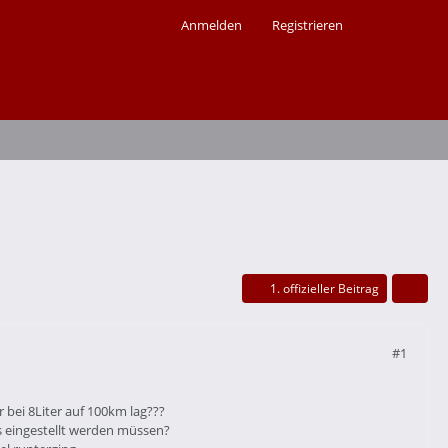
Anmelden
Registrieren
1. offizieller Beitrag
#1
 bei 8Liter auf 100km lag???
s eingestellt werden müssen?