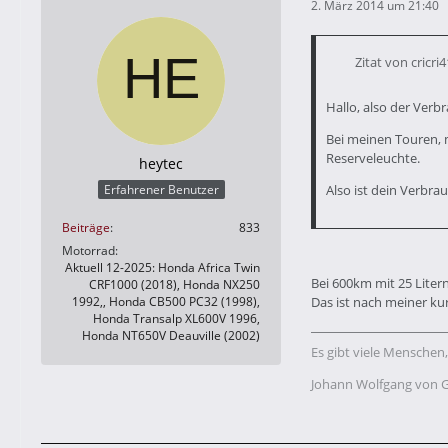
2. März 2014 um 21:40
Zitat von cricri
Hallo, also der Verb
Bei meinen Touren, 
Reserveleuchte.
heytec
Also ist dein Verbra
Erfahrener Benutzer
Beiträge
833
Motorrad
Aktuell 12-2025: Honda Africa Twin
Bei 600km mit 25 Liter
CRF1000 (2018), Honda NX250
1992,, Honda CB500 PC32 (1998),
Das ist nach meiner ku
Honda Transalp XL600V 1996,
Honda NT650V Deauville (2002)
Es gibt viele Menschen,
Johann Wolfgang von 