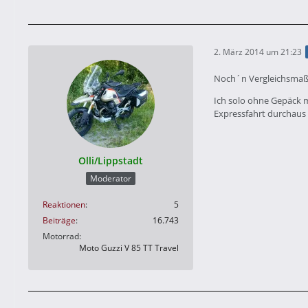
2. März 2014 um 21:23
Noch´n Vergleichsmaß
Ich solo ohne Gepäck m
Expressfahrt durchaus 
Olli/Lippstadt
Moderator
Reaktionen
5
Beiträge
16.743
Motorrad
Moto Guzzi V 85 TT Travel