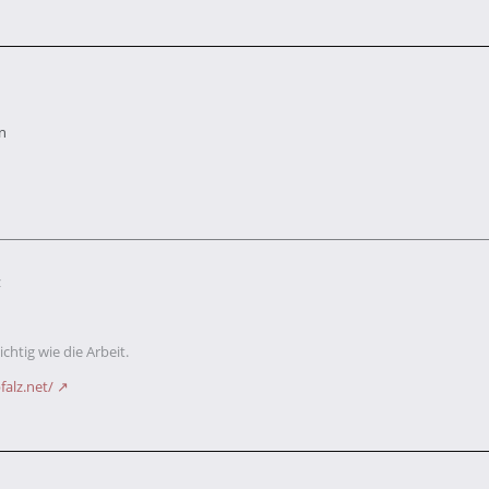
n
z
chtig wie die Arbeit.
falz.net/