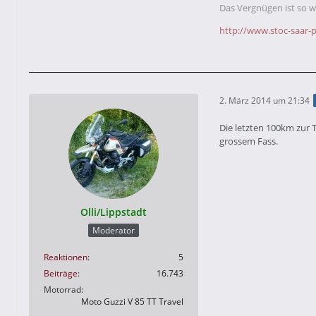
Das Vergnügen ist so wi
http://www.stoc-saar-p
2. März 2014 um 21:34
Die letzten 100km zur 
grossem Fass.
Olli/Lippstadt
Moderator
Reaktionen
5
Beiträge
16.743
Motorrad
Moto Guzzi V 85 TT Travel