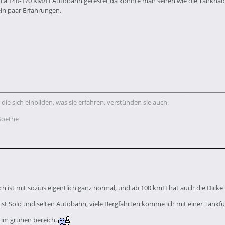
 ca 140-170 KM/H Autobahn getestet da konnte man sehen wie die Tanknade
ein paar Erfahrungen.
 die sich einbilden, was sie erfahren, verstünden sie auch.
Goethe
ch ist mit sozius eigentlich ganz normal, und ab 100 kmH hat auch die Dicke 
st Solo und selten Autobahn, viele Bergfahrten komme ich mit einer Tank
h im grünen bereich.