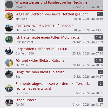
Wissenswertes und Fundgrube für Neulinge
mavisto
7. April 2013 um 20:27
Frage an Elektronikversierte Netzteil gesucht
13
blättle55
26. Juli 2026 um 16:19
STIFTUNG WARENTEST Heft 06/2026
Thomas#1116
18. Juli 2026 um 23:21
Ich hatte heute einen tollen Motorradtag.....
1,8k
Olli/Lippstadt
26. Mai 2026 um 17:29
Sitzposition Beifahrer:in ST1100
8
Garfield 1966
25. Mai 2026 um 07:18
Für und wider Elektro-Kutsche
2,5k
The Walter
20. Mai 2026 um 18:25
Dinge die man nicht tun sollte.
2
Basti
15. Mai 2026 um 14:27
Bin heute abgeschossen worden - Kofferdeckel
6
rechts hat es erwischt
benzinfuchs
8. April 2026 um 10:31
Frohe Ostern
4
Pan64
6. April 2026 um 18:27